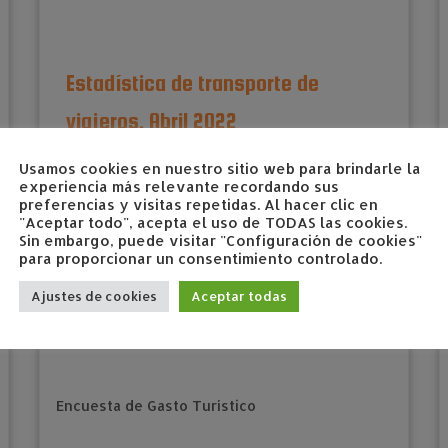
Estadística de transporte de
viajeros. Abril 2022
junio 10, 2022
en
estadísticas
Etiquetado
2022
/
Usamos cookies en nuestro sitio web para brindarle la
abril
/
estadísticas
/
transporte de viajeros
por
experiencia más relevante recordando sus
preferencias y visitas repetidas. Al hacer clic en
admin
"Aceptar todo", acepta el uso de TODAS las cookies.
Sin embargo, puede visitar "Configuración de cookies"
para proporcionar un consentimiento controlado.
Ajustes de cookies
Aceptar todas