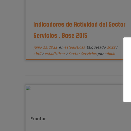
Indicadores de Actividad del Sector
Servicios . Base 2015
junio 22, 2022
en
estadísticas
Etiquetado
2022
/
abril
/
estadísticas
/
Sector Servicios
por
admin