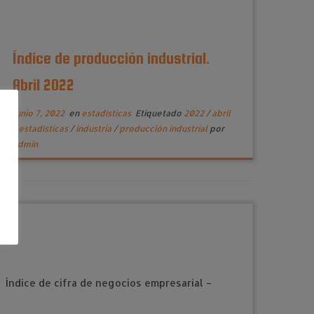
Índice de producción industrial.
Abril 2022
junio 7, 2022
en
estadísticas
Etiquetado
2022
/
abril
/
estadísticas
/
industria
/
producción industrial
por
admin