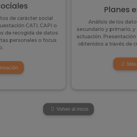
sociales
Planes e
tos de carácter social
Análisis de los dat
uestación CATI, CAPI o
secundario y primario, y
as de recogida de datos
actuación. Presentación 
stas personales o focus
obtenidos a través de c
p.
Más
ormación
Volver al inicio