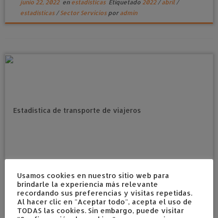
junio 22, 2022
en
estadísticas
Etiquetado
2022
/
abril
/
estadísticas
/
Sector Servicios
por
admin
Usamos cookies en nuestro sitio web para
Estadística de transporte de viajeros. Abril 2022
brindarle la experiencia más relevante
recordando sus preferencias y visitas repetidas.
junio 10, 2022
en
estadísticas
Etiquetado
2022
/
abril
/
Al hacer clic en "Aceptar todo", acepta el uso de
estadísticas
/
transporte de viajeros
por
admin
TODAS las cookies. Sin embargo, puede visitar