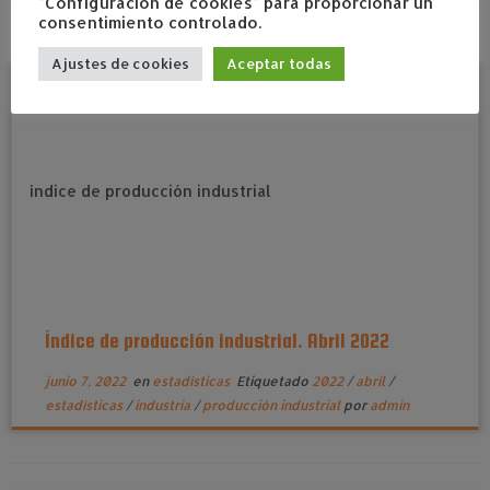
"Configuración de cookies" para proporcionar un
consentimiento controlado.
Ajustes de cookies
Aceptar todas
Índice de producción industrial. Abril 2022
junio 7, 2022
en
estadísticas
Etiquetado
2022
/
abril
/
estadísticas
/
industria
/
producción industrial
por
admin