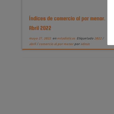
Índices de comercio al por menor.
Abril 2022
mayo 27, 2022
en
estadísticas
Etiquetado
2022
/
abril
/
comercio al por menor
por
admin