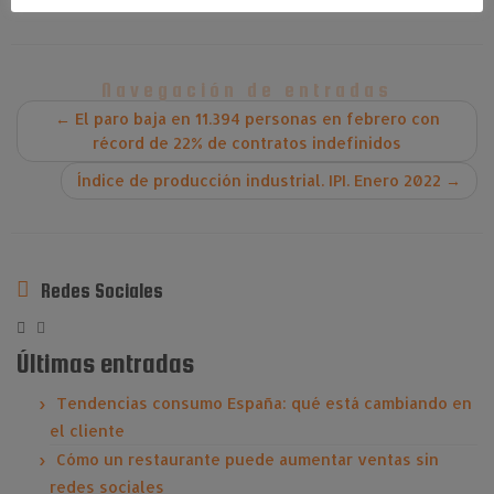
Navegación de entradas
←
El paro baja en 11.394 personas en febrero con
récord de 22% de contratos indefinidos
Índice de producción industrial. IPI. Enero 2022
→
Redes Sociales
Últimas entradas
Tendencias consumo España: qué está cambiando en
el cliente
Cómo un restaurante puede aumentar ventas sin
redes sociales