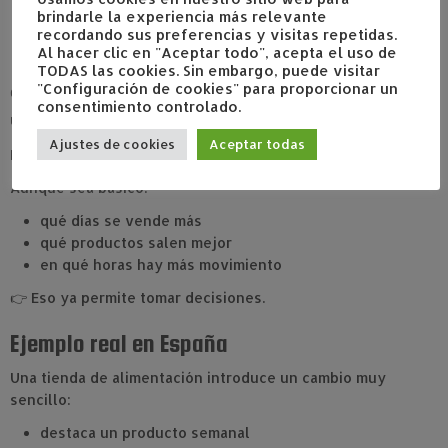
avisos de novedades
brindarle la experiencia más relevante
recordando sus preferencias y visitas repetidas.
incentivos simples
Al hacer clic en "Aceptar todo", acepta el uso de
contacto después de la compra
TODAS las cookies. Sin embargo, puede visitar
"Configuración de cookies" para proporcionar un
👉 Sin repetición, el crecimiento es limitado.
consentimiento controlado.
4. Observar datos sin herramientas complejas
Ajustes de cookies
Aceptar todas
El
marketing para comercios locales
también es análisis.
Aunque sea básico:
qué días se vende más
qué productos salen mejor
en qué horas hay más movimiento
👉 Eso ya permite tomar decisiones.
Ejemplo real en España
Una tienda de alimentación introduce un cambio muy
sencillo:
destaca un producto semanal