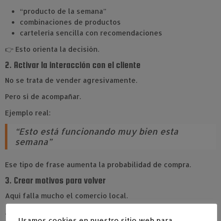
“producto de la semana”
combinaciones de productos
cartelería sencilla con recomendaciones
👉 Esto orienta la decisión.
2. Activar la interacción con el cliente
No se trata de vender agresivamente.
Pero sí de acompañar.
Ejemplo real:
“Esto está funcionando muy bien esta
semana”
Ese tipo de frase aumenta la probabilidad de compra.
3. Crear motivos para volver
Aquí falla mucho el comercio local.
Algunas opciones:
Usamos cookies en nuestro sitio web para