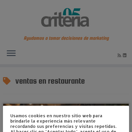
Ayudamos a tomar decisiones de marketing
Saltar
al
ventas en restaurante
contenido
Usamos cookies en nuestro sitio web para
brindarle la experiencia más relevante
recordando sus preferencias y visitas repetidas.
Al hacer clic en "Aceptar todo", acepta el uso de