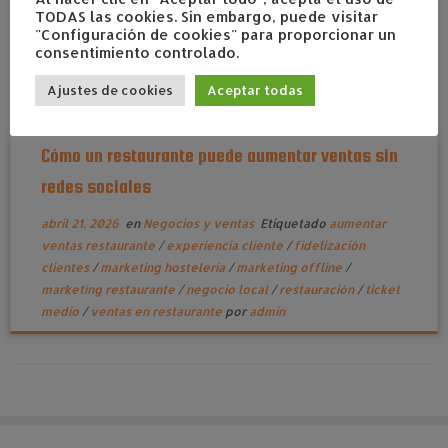
TODAS las cookies. Sin embargo, puede visitar
"Configuración de cookies" para proporcionar un
consentimiento controlado.
Ajustes de cookies
Aceptar todas
Cómo un restaurante puede aumentar ventas sin
redes sociales
abril 21, 2026
en
Negocios y ventas
Etiquetado
aumentar
ventas restaurante
/
experiencia cliente
/
fidelización
clientes
/
marketing hostelería
/
marketing offline
/
marketing restaurante
/
negocio local
/
restauración
/
ticket
medio
/
ventas en restaurante
por
admin