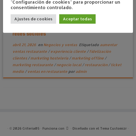
"Configuración de cookies" para proporcionar un
consentimiento controlado.
Ajustes de cookies
Aceptar todas
Cómo un restaurante puede aumentar ventas sin
redes sociales
abril 21, 2026
en
Negocios y ventas
Etiquetado
aumentar
ventas restaurante
/
experiencia cliente
/
fidelización
clientes
/
marketing hostelería
/
marketing offline
/
marketing restaurante
/
negocio local
/
restauración
/
ticket
medio
/
ventas en restaurante
por
admin
·
© 2026
Criteria05
·
Funciona con
·
Diseñado con el
Tema Customizr
·