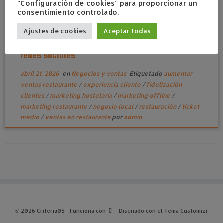
"Configuración de cookies" para proporcionar un
consentimiento controlado.
Ajustes de cookies
Aceptar todas
Cómo un restaurante puede aumentar ventas sin
redes sociales
abril 21, 2026
en
Negocios y ventas
Etiquetado
aumentar
ventas restaurante
/
experiencia cliente
/
fidelización
clientes
/
marketing hostelería
/
marketing offline
/
marketing restaurante
/
negocio local
/
restauración
/
ticket
medio
/
ventas en restaurante
por
admin
·
© 2026
Criteria05
·
Funciona con
·
Diseñado con el
Tema Customizr
·