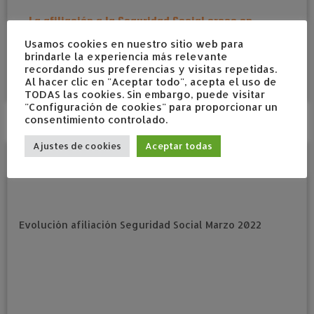
La afiliación a la Seguridad Social crece en
33.000 personas ...
Usamos cookies en nuestro sitio web para
brindarle la experiencia más relevante
recordando sus preferencias y visitas repetidas.
mayo 4, 2022
en
estadísticas
Etiquetado
2022
/
abril
/
Al hacer clic en "Aceptar todo", acepta el uso de
afiliación
/
estadísticas
/
Seguridad Social
por
admin
TODAS las cookies. Sin embargo, puede visitar
"Configuración de cookies" para proporcionar un
consentimiento controlado.
Ajustes de cookies
Aceptar todas