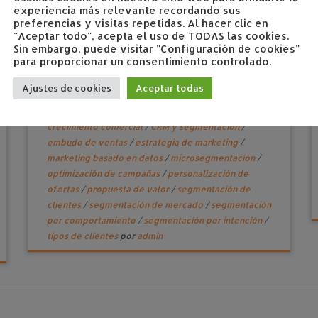
experiencia más relevante recordando sus
preferencias y visitas repetidas. Al hacer clic en
"Aceptar todo", acepta el uso de TODAS las cookies.
Sin embargo, puede visitar "Configuración de cookies"
Segmentación que vende
para proporcionar un consentimiento controlado.
febrero 16, 2026
en
Empresas con potencial de
Ajustes de cookies
Aceptar todas
crecimiento
Etiquetado
análisis de clientes
/
análisis
de ventas
/
buyer persona
/
conversión de ventas
/
crecimiento comercial
/
CRM y segmentación
/
embudo de ventas
/
estrategia de marketing
/
marketing basado en datos
/
microsegmentación
/
optimización de campañas
/
personalización de
ofertas
/
propuesta de valor
/
segmentación de
clientes
/
segmentación de mercado
/
segmentación
por comportamiento
/
segmentación por intención
/
tipos de clientes
por
admin