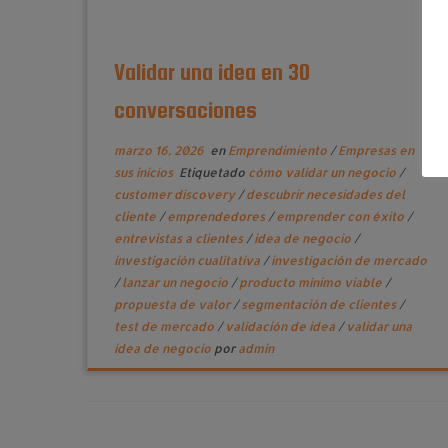
Validar una idea en 30
conversaciones
marzo 16, 2026
en
Emprendimiento
/
Empresas en
sus inicios
Etiquetado
cómo validar un negocio
/
customer discovery
/
descubrir necesidades del
cliente
/
emprendedores
/
emprender con éxito
/
entrevistas a clientes
/
idea de negocio
/
investigación cualitativa
/
investigación de mercado
/
lanzar un negocio
/
producto mínimo viable
/
propuesta de valor
/
segmentación de clientes
/
test de mercado
/
validación de idea
/
validar una
idea de negocio
por
admin