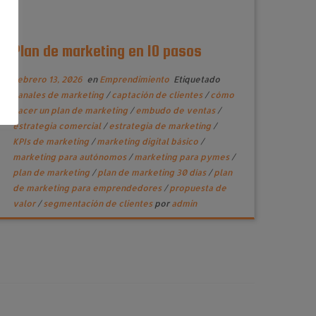
Plan de marketing en 10 pasos
febrero 13, 2026
en
Emprendimiento
Etiquetado
canales de marketing
/
captación de clientes
/
cómo
hacer un plan de marketing
/
embudo de ventas
/
estrategia comercial
/
estrategia de marketing
/
KPIs de marketing
/
marketing digital básico
/
marketing para autónomos
/
marketing para pymes
/
plan de marketing
/
plan de marketing 30 días
/
plan
de marketing para emprendedores
/
propuesta de
valor
/
segmentación de clientes
por
admin