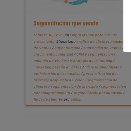
Segmentación que vende
febrero 16, 2026
en
Empresas con potencial de
crecimiento
Etiquetado
análisis de clientes
/
análisis
de ventas
/
buyer persona
/
conversión de ventas
/
crecimiento comercial
/
CRM y segmentación
/
embudo de ventas
/
estrategia de marketing
/
marketing basado en datos
/
microsegmentación
/
optimización de campañas
/
personalización de
ofertas
/
propuesta de valor
/
segmentación de
clientes
/
segmentación de mercado
/
segmentación
por comportamiento
/
segmentación por intención
/
tipos de clientes
por
admin