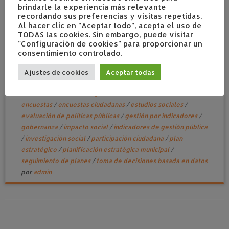
brindarle la experiencia más relevante
recordando sus preferencias y visitas repetidas.
Al hacer clic en "Aceptar todo", acepta el uso de
TODAS las cookies. Sin embargo, puede visitar
Del dato al plan: decisiones que se cumplen
"Configuración de cookies" para proporcionar un
consentimiento controlado.
febrero 12, 2026
en
Planes estratégicos
Etiquetado
administración pública
/
análisis de datos públicos
/
comercio
Ajustes de cookies
Aceptar todas
local planificación
/
consultoría sector público
/
cuadro de
mando indicadores
/
diagnóstico territorial
/
diseño de
encuestas
/
encuestas ciudadanas
/
estudios sociales
/
evaluación de políticas públicas
/
gestión por indicadores
/
gobernanza
/
impacto social
/
indicadores de gestión pública
/
investigación social
/
participación ciudadana
/
plan
estratégico
/
planificación estratégica municipal
/
seguimiento de planes
/
toma de decisiones basada en datos
por
admin