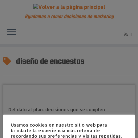
Ayudamos a tomar decisiones de marketing
Saltar
al
diseño de encuestas
contenido
Usamos cookies en nuestro sitio web para
brindarle la experiencia más relevante
recordando sus preferencias y visitas repetidas.