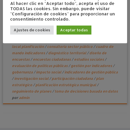
Al hacer clic en "Aceptar todo", acepta el uso de
TODAS las cookies. Sin embargo, puede visitar
"Configuración de cookies" para proporcionar un
consentimiento controlado.
Del dato al plan: decisiones que se cumplen
Ajustes de cookies
Aceptar todas
febrero 12, 2026
en
Planes estratégicos
Etiquetado
administración pública
/
análisis de datos públicos
/
comercio
local planificación
/
consultoría sector público
/
cuadro de
mando indicadores
/
diagnóstico territorial
/
diseño de
encuestas
/
encuestas ciudadanas
/
estudios sociales
/
evaluación de políticas públicas
/
gestión por indicadores
/
gobernanza
/
impacto social
/
indicadores de gestión pública
/
investigación social
/
participación ciudadana
/
plan
estratégico
/
planificación estratégica municipal
/
seguimiento de planes
/
toma de decisiones basada en datos
por
admin