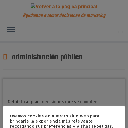
Ayudamos a tomar decisiones de marketing
Saltar
al
administración pública
contenido
Usamos cookies en nuestro sitio web para
brindarle la experiencia más relevante
recordando sus preferencias y visitas repetidas.