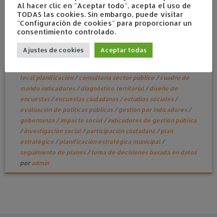
Al hacer clic en "Aceptar todo", acepta el uso de
TODAS las cookies. Sin embargo, puede visitar
"Configuración de cookies" para proporcionar un
consentimiento controlado.
Del dato al plan: decisiones que se cumplen
Ajustes de cookies
Aceptar todas
febrero 12, 2026
en
Planes estratégicos
Etiquetado
administración pública
/
análisis de datos públicos
/
comercio
local planificación
/
consultoría sector público
/
cuadro de
mando indicadores
/
diagnóstico territorial
/
diseño de
encuestas
/
encuestas ciudadanas
/
estudios sociales
/
evaluación de políticas públicas
/
gestión por indicadores
/
gobernanza
/
impacto social
/
indicadores de gestión pública
/
investigación social
/
participación ciudadana
/
plan
estratégico
/
planificación estratégica municipal
/
seguimiento de planes
/
toma de decisiones basada en datos
por
admin