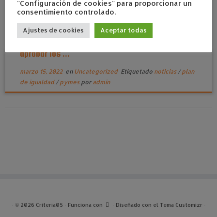
"Configuración de cookies" para proporcionar un
consentimiento controlado.
Ajustes de cookies
Aceptar todas
La Vanguardia: Las pymes piden más tiempo para
aprobar los ...
marzo 15, 2022
en
Uncategorized
Etiquetado
noticias
/
plan
de igualdad
/
pymes
por
admin
·
© 2026
Criteria05
·
Funciona con
·
Diseñado con el
Tema Customizr
·