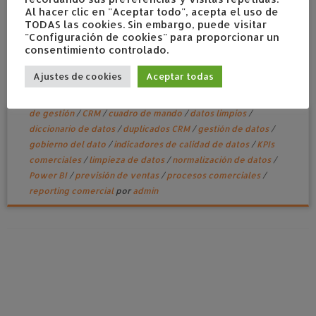
Al hacer clic en "Aceptar todo", acepta el uso de
TODAS las cookies. Sin embargo, puede visitar
"Configuración de cookies" para proporcionar un
consentimiento controlado.
Datos limpios, ventas claras
Ajustes de cookies
Aceptar todas
marzo 2, 2026
en
Empresas con potencial de crecimiento
Etiquetado
analítica comercial
/
calidad del dato
/
control
de gestión
/
CRM
/
cuadro de mando
/
datos limpios
/
diccionario de datos
/
duplicados CRM
/
gestión de datos
/
gobierno del dato
/
indicadores de calidad de datos
/
KPIs
comerciales
/
limpieza de datos
/
normalización de datos
/
Power BI
/
previsión de ventas
/
procesos comerciales
/
reporting comercial
por
admin