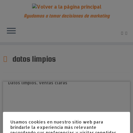
Ayudamos a tomar decisiones de marketing
Saltar
al
datos limpios
contenido
Usamos cookies en nuestro sitio web para
brindarle la experiencia más relevante
recordando sus preferencias y visitas repetidas.