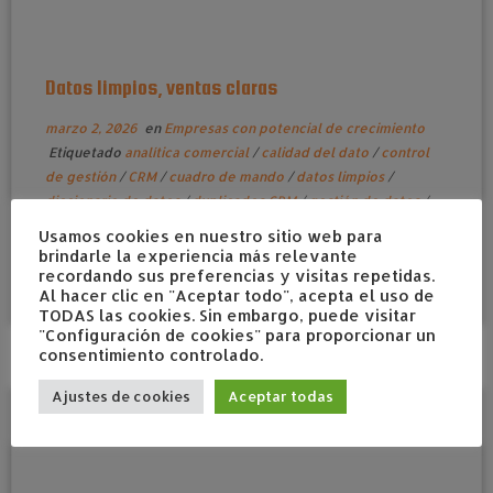
Datos limpios, ventas claras
marzo 2, 2026
en
Empresas con potencial de crecimiento
Etiquetado
analítica comercial
/
calidad del dato
/
control
de gestión
/
CRM
/
cuadro de mando
/
datos limpios
/
diccionario de datos
/
duplicados CRM
/
gestión de datos
/
gobierno del dato
/
indicadores de calidad de datos
/
KPIs
Usamos cookies en nuestro sitio web para
comerciales
/
limpieza de datos
/
normalización de datos
/
brindarle la experiencia más relevante
Power BI
/
previsión de ventas
/
procesos comerciales
/
recordando sus preferencias y visitas repetidas.
Al hacer clic en "Aceptar todo", acepta el uso de
reporting comercial
por
admin
TODAS las cookies. Sin embargo, puede visitar
"Configuración de cookies" para proporcionar un
consentimiento controlado.
Ajustes de cookies
Aceptar todas
2