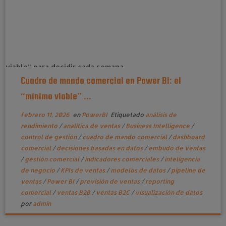
Cuadro de mando comercial en Power BI: el
“mínimo viable” ...
febrero 11, 2026
en
PowerBI
Etiquetado
análisis de
rendimiento
/
analítica de ventas
/
Business Intelligence
/
control de gestión
/
cuadro de mando comercial
/
dashboard
comercial
/
decisiones basadas en datos
/
embudo de ventas
/
gestión comercial
/
indicadores comerciales
/
inteligencia
de negocio
/
KPIs de ventas
/
modelos de datos
/
pipeline de
ventas
/
Power BI
/
previsión de ventas
/
reporting
comercial
/
ventas B2B
/
ventas B2C
/
visualización de datos
por
admin