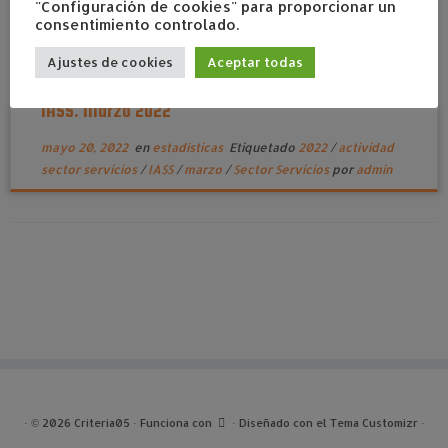
"Configuración de cookies" para proporcionar un
consentimiento controlado.
Ajustes de cookies
Aceptar todas
Indicadores de actividad del sector servicios.
IASS. Marzo 2022
mayo 20, 2022
en
estadísticas
Etiquetado
2022
/
actividad
sector servicios
/
IASS
/
marzo
/
Sector Servicios
por
admin
·
© 2026
Criteria05
·
Funciona con
·
Diseñado con el
Tema Customizr
·