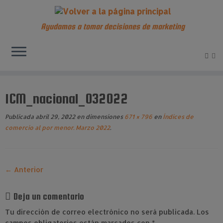
Ayudamos a tomar decisiones de marketing
Saltar
al
ICM_nacional_032022
contenido
Publicada
abril 29, 2022
en dimensiones
671 × 796
en
Índices de
comercio al por menor. Marzo 2022
.
← Anterior
Deja un comentario
Tu dirección de correo electrónico no será publicada.
Los
campos obligatorios están marcados con
*