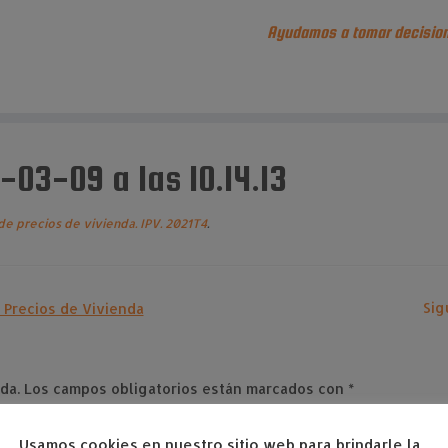
Ayudamos a tomar decision
03-09 a las 10.14.13
de precios de vivienda. IPV. 2021T4
.
Sig
da.
Los campos obligatorios están marcados con
*
Usamos cookies en nuestro sitio web para brindarle la