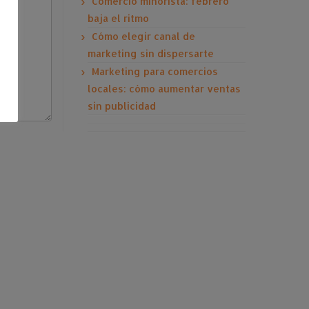
Comercio minorista: febrero
baja el ritmo
Cómo elegir canal de
marketing sin dispersarte
Marketing para comercios
locales: cómo aumentar ventas
sin publicidad