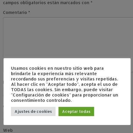
campos obligatorios están marcados con
*
Comentario
*
Usamos cookies en nuestro sitio web para
brindarle la experiencia más relevante
recordando sus preferencias y visitas repetidas.
Nombre
*
Al hacer clic en "Aceptar todo", acepta el uso de
TODAS las cookies. Sin embargo, puede visitar
"Configuración de cookies" para proporcionar un
consentimiento controlado.
Correo electrónico
*
Ajustes de cookies
Aceptar todas
Web