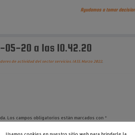
Ayudamos a tomar decision
-05-20 a las 10.42.20
dores de actividad del sector servicios. IASS. Marzo 2022
.
da.
Los campos obligatorios están marcados con
*
Usamos cookies en nuestro sitio web para brindarle la