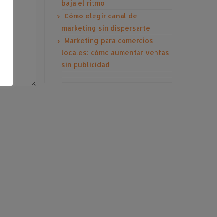
baja el ritmo
Cómo elegir canal de
marketing sin dispersarte
Marketing para comercios
locales: cómo aumentar ventas
sin publicidad