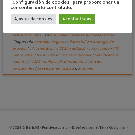
"Configuración de cookies" para proporcionar un
consentimiento controlado.
Ajustes de cookies
Aceptar todas
Inflación a la baja: ¿y ahora qué?
febrero 17, 2026
en
Economía y estrategia
/
estadísticas
Etiquetado
consumo hogares
/
datos INE
/
estrategia de
precios
/
inflación España 2026
/
inflación subyacente
/
IPC
enero 2026
/
IPCA 2026
/
margen comercial
/
planificación
comercial 2026
/
política de descuentos
/
precios
carburantes
/
precios electricidad
por
admin
·
© 2026
Criteria05
·
Funciona con
·
Diseñado con el
Tema Customizr
·