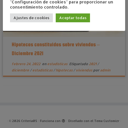
"Configuración de cookies" para proporcionar un
consentimiento controlado.
Ajustes de cookies
Aceptar todas
Hipotecas constituidas sobre viviendas –
Diciembre 2021
febrero 24, 2022
en
estadísticas
Etiquetado
2021
/
diciembre
/
estadísticas
/
hipotecas
/
viviendas
por
admin
·
© 2026
Criteria05
·
Funciona con
·
Diseñado con el
Tema Customizr
·