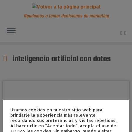
Ayudamos a tomar decisiones de marketing
Saltar
al
inteligencia artificial con datos
contenido
Usamos cookies en nuestro sitio web para
brindarle la experiencia más relevante
recordando sus preferencias y visitas repetidas.
Al hacer clic en "Aceptar todo", acepta el uso de
TODAS las cookies. Sin embargo, puede visitar