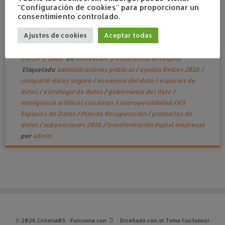
"Configuración de cookies" para proporcionar un
consentimiento controlado.
Ajustes de cookies
Aceptar todas
Ayudas para entrar en espacios de datos
marzo 5, 2026
en
Innovación y transformación digital
Etiquetado
administraciones públicas
/
ayudas Red.es 2026
/
compartir datos seguro
/
economía del dato
/
espacios de
datos
/
estrategia de datos
/
gobernanza del dato
/
inteligencia artificial con datos
/
interoperabilidad
/
Kit
Espacios de Datos
/
Plan de Recuperación
/
productos de
datos
/
subvenciones 2026
/
transformación digital empresas
por
admin
·
© 2026
Criteria05
·
Funciona con
·
Diseñado con el
Tema Customizr
·