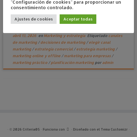
"Configuración de cookies" para proporcionar un
consentimiento controlado.
Ajustes de cookies
Aceptar todas
Cómo elegir canal de marketing sin dispersarte
abril 13, 2026
en
Marketing y estrategia
Etiquetado
canales
de marketing
/
decisiones de marketing
/
elegir canal
marketing
/
estrategia comercial
/
estrategia marketing
/
marketing online y offline
/
marketing para empresas
/
marketing práctico
/
planificación marketing
por
admin
·
© 2026
Criteria05
·
Funciona con
·
Diseñado con el
Tema Customizr
·