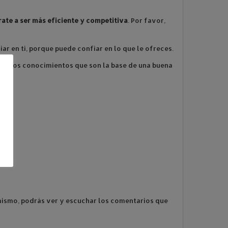
rate a ser más eficiente y competitiva
. Por favor,
ar en ti, porque puede confiar en lo que le ofreces.
en los conocimientos que son la base de una buena
imismo, podrás ver y escuchar los comentarios que