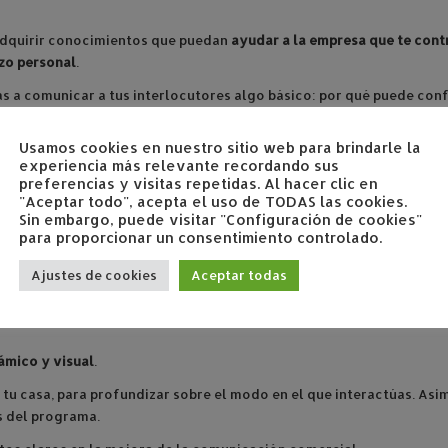
dquirir conocimientos que puedan
ayudar a la empresa que te cont
zo personal
.
s a comunicar a tus interlocutores algo básico: por qué puede confi
horas,
en los que los alumnos (10 máximo por curso) van avanzando 
Usamos cookies en nuestro sitio web para brindarle la
experiencia más relevante recordando sus
preferencias y visitas repetidas. Al hacer clic en
"Aceptar todo", acepta el uso de TODAS las cookies.
entes.
Sin embargo, puede visitar "Configuración de cookies"
para proporcionar un consentimiento controlado.
Ajustes de cookies
Aceptar todas
ámico y visual
.
a tu casa, para profundizar sobre el modo en el que interactúas. As
s del programa.