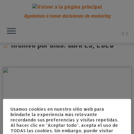
Ayudamos a tomar decisiones de marketing
Saltar
al
Archivo por días:
abril 23, 2026
contenido
Usamos cookies en nuestro sitio web para
brindarle la experiencia más relevante
recordando sus preferencias y visitas repetidas.
Al hacer clic en "Aceptar todo", acepta el uso de
TODAS las cookies. Sin embargo, puede visitar